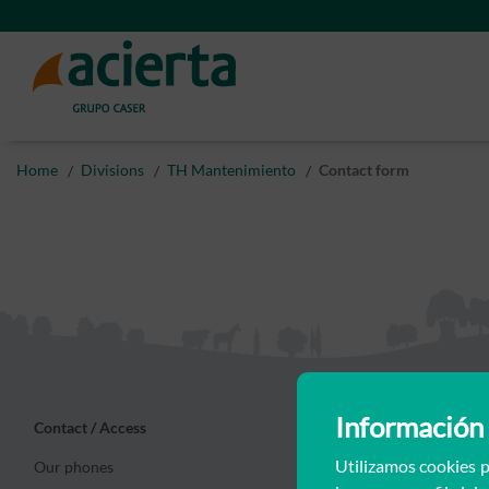
Divisions
TH Mantenimiento
Contact form
Información 
Contact / Access
We help you
Utilizamos cookies p
Our phones
Collators portal