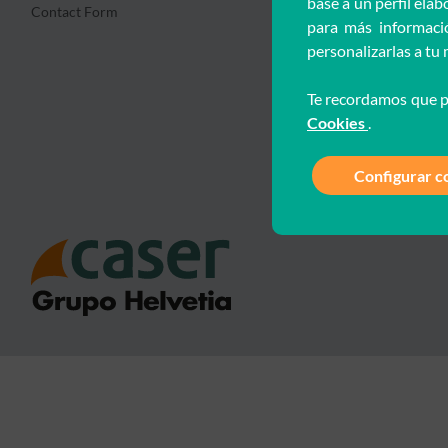
base a un perfil elab
Contact Form
Customer portal
para más informació
personalizarlas a tu
Te recordamos que p
Cookies
.