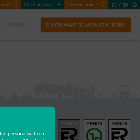
ntact
Customer Area
Caser insurance
ES
/
EN
CONTACT
DO YOU WANT TO WORK AT ACIERTA?
 social media
idad personalizada en