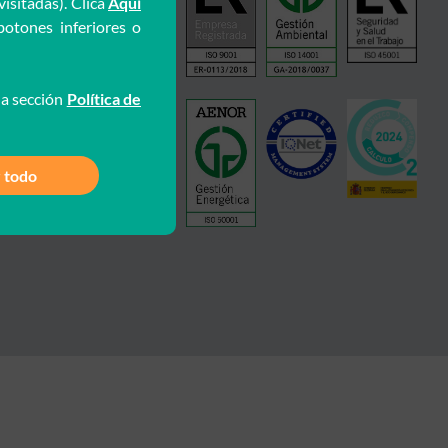
visitadas). Clica
Aquí
botones inferiores o
la sección
Política de