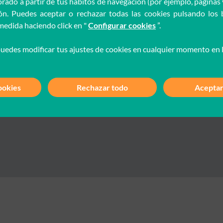
orado a partir de tus hábitos de navegación (por ejemplo, páginas 
Sitemap
n. Puedes aceptar o rechazar todas las cookies pulsando los 
Cookies policy
 medida haciendo click en "
Configurar cookies
”.
Integrated Policy
uedes modificar tus ajustes de cookies en cualquier momento en 
Guía buenas prácticas
Accessibility Statement
Internal Channel