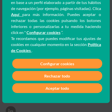
Portal de colaboradores
en base a un perfil elaborado a partir de tus hábitos
de navegación (por ejemplo, páginas visitadas). Clica
Portal de clientes
Aquí
para más información. Puedes aceptar o
rechazar todas las cookies pulsando los botones
Información
inferiores o personalizarlas a tu medida haciendo
click en "
Configurar cookies
”.
Política de privacidad
Te recordamos que puedes modificar tus ajustes de
Mapa web
cookies en cualquier momento en la sección
Política
de Cookies
.
Política de cookies
Política integrada
Guía buenas prácticas
Declaración de accesibilidad
Canal Interno
Síguenos en RRSS